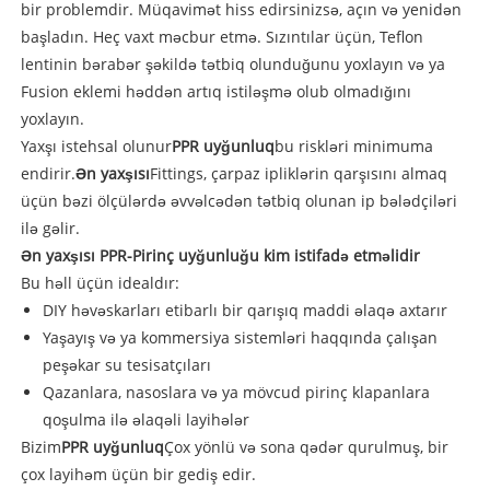
bir problemdir. Müqavimət hiss edirsinizsə, açın və yenidən
başladın. Heç vaxt məcbur etmə. Sızıntılar üçün, Teflon
lentinin bərabər şəkildə tətbiq olunduğunu yoxlayın və ya
Fusion eklemi həddən artıq istiləşmə olub olmadığını
yoxlayın.
Yaxşı istehsal olunur
PPR uyğunluq
bu riskləri minimuma
endirir.
Ən yaxşısı
Fittings, çarpaz ipliklərin qarşısını almaq
üçün bəzi ölçülərdə əvvəlcədən tətbiq olunan ip bələdçiləri
ilə gəlir.
Ən yaxşısı PPR-Pirinç uyğunluğu kim istifadə etməlidir
Bu həll üçün idealdır:
DIY həvəskarları etibarlı bir qarışıq maddi əlaqə axtarır
Yaşayış və ya kommersiya sistemləri haqqında çalışan
peşəkar su tesisatçıları
Qazanlara, nasoslara və ya mövcud pirinç klapanlara
qoşulma ilə əlaqəli layihələr
Bizim
PPR uyğunluq
Çox yönlü və sona qədər qurulmuş, bir
çox layihəm üçün bir gediş edir.