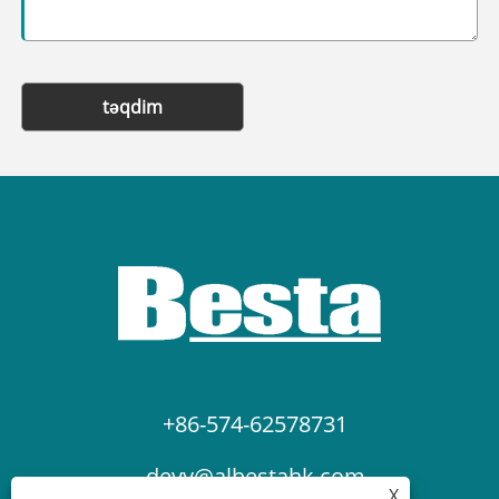
təqdim
+86-574-62578731
devy@albestahk.com
X