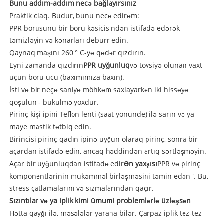
Bunu addım-addım necə bağlayırsınız
Praktik olaq. Budur, bunu necə edirəm:
PPR borusunu bir boru kəsicisindən istifadə edərək
təmizləyin və kənarları deburr edin.
Qaynaq maşını 260 ° C-yə qədər qızdırın.
Eyni zamanda qızdırın
PPR uyğunluq
və tövsiyə olunan vaxt
üçün boru ucu (baxımımıza baxın).
İsti və bir neçə saniyə möhkəm saxlayarkən iki hissəyə
qoşulun - bükülmə yoxdur.
Pirinç kişi ipini Teflon lenti (saat yönünde) ilə sarın və ya
maye mastik tətbiq edin.
Birincisi pirinç qadın ipinə uyğun olaraq pirinç, sonra bir
açardan istifadə edin, ancaq həddindən artıq sərtləşməyin.
Açar bir uyğunluqdan istifadə edir
Ən yaxşısı
PPR və pirinç
komponentlərinin mükəmməl birləşməsini təmin edən '. Bu,
stress çatlamalarını və sızmalarından qaçır.
Sızıntılar və ya iplik kimi ümumi problemlərlə üzləşsən
Hətta qayğı ilə, məsələlər yarana bilər. Çarpaz iplik tez-tez