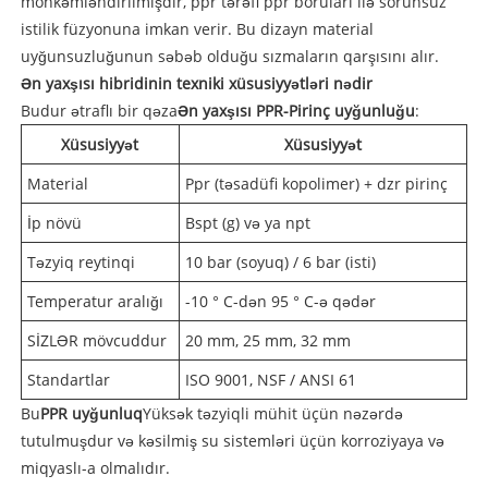
möhkəmləndirilmişdir, ppr tərəfi ppr boruları ilə sorunsuz
istilik füzyonuna imkan verir. Bu dizayn material
uyğunsuzluğunun səbəb olduğu sızmaların qarşısını alır.
Ən yaxşısı hibridinin texniki xüsusiyyətləri nədir
Budur ətraflı bir qəza
Ən yaxşısı PPR-Pirinç uyğunluğu
:
Xüsusiyyət
Xüsusiyyət
Material
Ppr (təsadüfi kopolimer) + dzr pirinç
İp növü
Bspt (g) və ya npt
Təzyiq reytinqi
10 bar (soyuq) / 6 bar (isti)
Temperatur aralığı
-10 ° C-dən 95 ° C-ə qədər
SİZLƏR mövcuddur
20 mm, 25 mm, 32 mm
Standartlar
ISO 9001, NSF / ANSI 61
Bu
PPR uyğunluq
Yüksək təzyiqli mühit üçün nəzərdə
tutulmuşdur və kəsilmiş su sistemləri üçün korroziyaya və
miqyaslı-a olmalıdır.