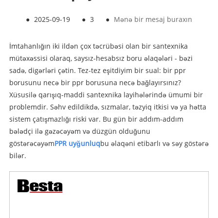
●
2025-09-19
●
3
●
Mənə bir mesaj buraxın
İmtahanlığın iki ildən çox təcrübəsi olan bir santexnika
mütəxəssisi olaraq, saysız-hesabsız boru əlaqələri - bəzi
sadə, digərləri çətin. Tez-tez eşitdiyim bir sual: bir ppr
borusunu necə bir ppr borusuna necə bağlayırsınız?
Xüsusilə qarışıq-maddi santexnika layihələrində ümumi bir
problemdir. Səhv edildikdə, sızmalar, təzyiq itkisi və ya hətta
sistem çatışmazlığı riski var. Bu gün bir addım-addım
bələdçi ilə gəzəcəyəm və düzgün olduğunu
göstərəcəyəm
PPR uyğunluq
bu əlaqəni etibarlı və səy göstərə
bilər.