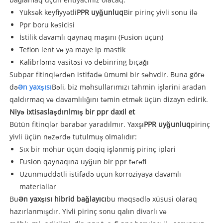
Yüksək keyfiyyətli
PPR uyğunluq
Bir pirinç yivli sonu ilə
Ppr boru kəsicisi
İstilik davamlı qaynaq maşını (Fusion üçün)
Teflon lent və ya maye ip mastik
Kalibrləmə vasitəsi və debinring bıçağı
Subpar fitinqlərdən istifadə ümumi bir səhvdir. Buna görə
də
Ən yaxşısı
Bəli, biz məhsullarımızı tahmin işlərini aradan
qaldırmaq və davamlılığını təmin etmək üçün dizayn edirik.
Niyə ixtisaslaşdırılmış bir ppr daxil et
Bütün fitinqlər bərabər yaradılmır. Yaxşı
PPR uyğunluq
pirinç
yivli üçün nəzərdə tutulmuş olmalıdır:
Sıx bir möhür üçün dəqiq işlənmiş pirinç ipləri
Fusion qaynaqına uyğun bir ppr tərəfi
Uzunmüddətli istifadə üçün korroziyaya davamlı
materiallar
Bu
Ən yaxşısı hibrid bağlayıcı
bu məqsədlə xüsusi olaraq
hazırlanmışdır. Yivli pirinç sonu qalın divarlı və