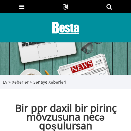
Ev
>
Xəbərlər
>
Sənaye Xəbərləri
Bir ppr daxil bir pirinç
mövzusuna necə
qoşulursan