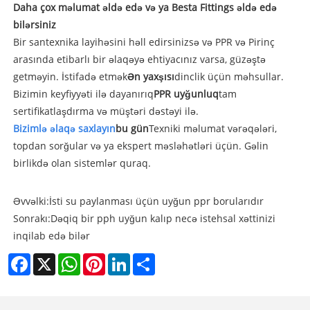
Daha çox məlumat əldə edə və ya Besta Fittings əldə edə
bilərsiniz
Bir santexnika layihəsini həll edirsinizsə və PPR və Pirinç
arasında etibarlı bir əlaqəyə ehtiyacınız varsa, güzəştə
getməyin. İstifadə etmək
Ən yaxşısı
dinclik üçün məhsullar.
Bizimin keyfiyyəti ilə dayanırıq
PPR uyğunluq
tam
sertifikatlaşdırma və müştəri dəstəyi ilə.
Bizimlə əlaqə saxlayın
bu gün
Texniki məlumat vərəqələri,
topdan sorğular və ya ekspert məsləhətləri üçün. Gəlin
birlikdə olan sistemlər quraq.
Əvvəlki:
İsti su paylanması üçün uyğun ppr borularıdır
Sonrakı:
Dəqiq bir pph uyğun kalıp necə istehsal xəttinizi
inqilab edə bilər
Facebook
X
WhatsApp
Pinterest
LinkedIn
Share