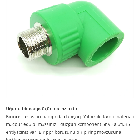
Uğurlu bir əlaqə üçün nə lazımdır
Birincisi, əsasları haqqında danışaq. Yalnız iki fərqli materialı
məcbur edə bilməzsiniz - düzgün komponentlər və alətlərə
ehtiyacınız var. Bir ppr borusunu bir pirinç mövzusuna
bağlamaq üçün ehtiyacınız olacaq: